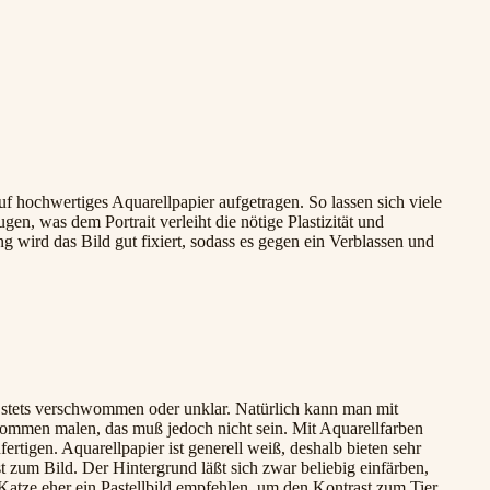
f hochwertiges Aquarellpapier aufgetragen. So lassen sich viele
gen, was dem Portrait verleiht die nötige Plastizität und
ng wird das Bild gut fixiert, sodass es gegen ein Verblassen und
d stets verschwommen oder unklar. Natürlich kann man mit
ommen malen, das muß jedoch nicht sein. Mit Aquarellfarben
nfertigen. Aquarellpapier ist generell weiß, deshalb bieten sehr
t zum Bild. Der Hintergrund läßt sich zwar beliebig einfärben,
Katze eher ein Pastellbild empfehlen, um den Kontrast zum Tier