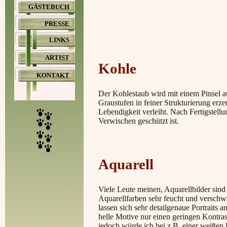
GÄSTEBUCH
PRESSE
LINKS
ARTIST
Kohle
KONTAKT
Der Kohlestaub wird mit einem Pinsel au
Graustufen in feiner Strukturierung erzeu
Lebendigkeit verleiht. Nach Fertigstellu
Verwischen geschützt ist.
Aquarell
Viele Leute meinen, Aquarellbilder sin
Aquarellfarben sehr feucht und verschw
lassen sich sehr detailgenaue Portraits a
helle Motive nur einen geringen Kontras
jedoch würde ich bei z.B. einer weißen 