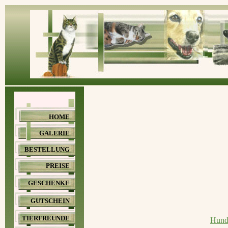
HOME
GALERIE
BESTELLUNG
PREISE
GESCHENKE
GUTSCHEIN
TIERFREUNDE
Hund